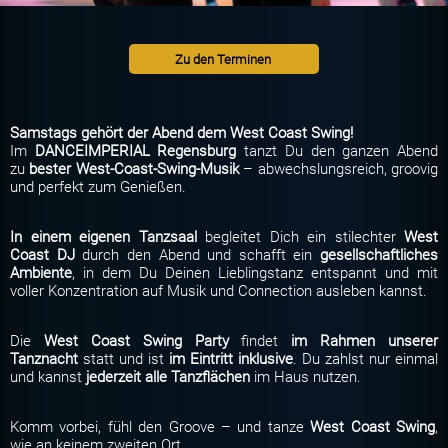
Zu den Terminen
Samstags gehört der Abend dem West Coast Swing!
Im
DANCEIMPERIAL Regensburg
tanzt Du den ganzen Abend
zu
bester West-Coast-Swing-Musik
– abwechslungsreich, groovig
und perfekt zum Genießen.
In einem eigenen Tanzsaal
begleitet Dich ein stilechter
West
Coast DJ
durch den Abend und schafft ein
gesellschaftliches
Ambiente
, in dem Du Deinen Lieblingstanz entspannt und mit
voller Konzentration auf Musik und Connection ausleben kannst.
Die
West Coast Swing Party
findet
im Rahmen unserer
Tanznacht
statt und ist
im Eintritt inklusive
. Du zahlst nur einmal
und kannst
jederzeit alle Tanzflächen
im Haus nutzen.
Komm vorbei, fühl den Groove – und tanze
West Coast Swing
,
wie an keinem zweiten Ort.