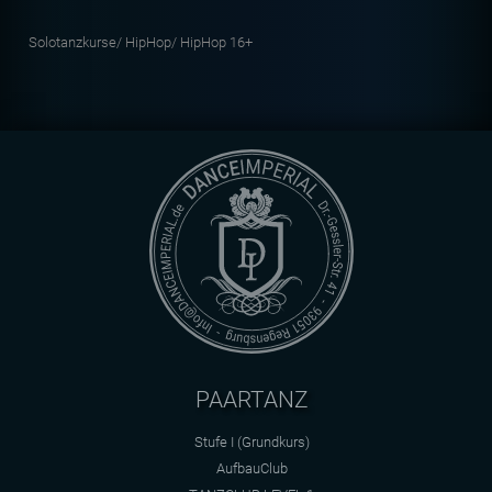
Solotanzkurse/
HipHop/
HipHop 16+
PAARTANZ
Stufe I (Grundkurs)
AufbauClub