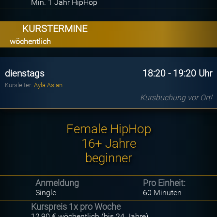
Min. 1 Jahr HipHop
KURSTERMINE
wöchentlich
dienstags
18:20 - 19:20 Uhr
Kursleiter:
Ayla Aslan
Kursbuchung vor Ort!
Female HipHop
16+ Jahre
beginner
Anmeldung
Pro Einheit:
Single
60 Minuten
Kurspreis 1x pro Woche
12,90 € wöchentlich (bis 24 Jahre)