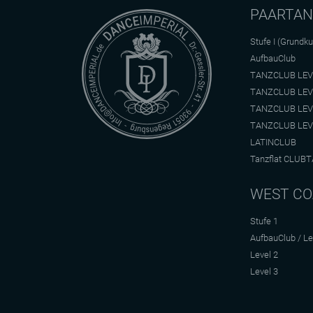
PAARTA
Stufe I (Grundku
AufbauClub
TANZCLUB LEV
TANZCLUB LEV
TANZCLUB LEV
TANZCLUB LEV
LATINCLUB
Tanzflat CLUBT
WEST CO
Stufe 1
AufbauClub / Le
Level 2
Level 3