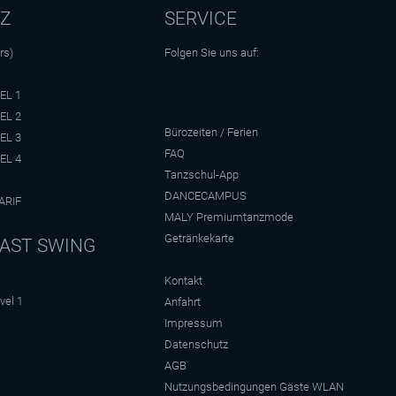
NZ
SERVICE
rs)
Folgen Sie uns auf:
EL 1
EL 2
Bürozeiten / Ferien
EL 3
FAQ
EL 4
Tanzschul-App
DANCECAMPUS
ARIF
MALY Premiumtanzmode
Getränkekarte
AST SWING
Kontakt
vel 1
Anfahrt
Impressum
Datenschutz
AGB
Nutzungsbedingungen Gäste WLAN