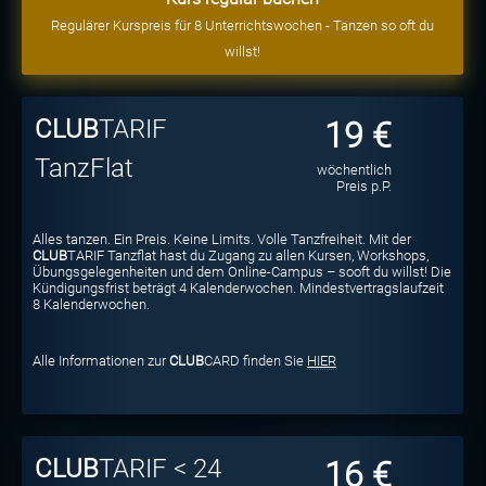
Regulärer Kurspreis für 8 Unterrichtswochen - Tanzen so oft du
willst!
CLUB
TARIF
19 €
TanzFlat
wöchentlich
Preis p.P.
Alles tanzen. Ein Preis. Keine Limits. Volle Tanzfreiheit. Mit der
CLUB
TARIF Tanzflat hast du Zugang zu allen Kursen, Workshops,
Übungsgelegenheiten und dem Online-Campus – sooft du willst! Die
Kündigungsfrist beträgt 4 Kalenderwochen. Mindestvertragslaufzeit
8 Kalenderwochen.
Alle Informationen zur
CLUB
CARD finden Sie
HIER
CLUB
TARIF < 24
16 €