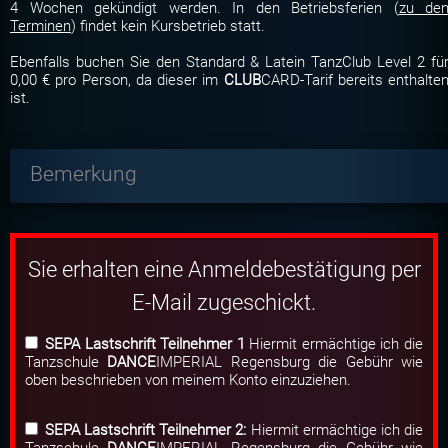
4 Wochen gekündigt werden. In den Betriebsferien (
zu de
Terminen
) findet kein Kursbetrieb statt.
Ebenfalls buchen Sie den Standard & Latein TanzClub Level 2 fü
0,00 € pro Person, da dieser im
CLUB
CARD-Tarif bereits enthalte
ist.
Bemerkung
Sie erhalten eine Anmeldebestätigung per
E-Mail zugeschickt.
SEPA Lastschrift Teilnehmer 1
Hiermit ermächtige ich die
Tanzschule
DANCE
IMPERIAL Regensburg die Gebühr wie
oben beschrieben von meinem Konto einzuziehen.
SEPA Lastschrift Teilnehmer 2:
Hiermit ermächtige ich die
Tanzschule
DANCE
IMPERIAL Regensburg die Gebühr wie