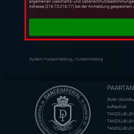
allgemeinen Geschäfts- und Datenschhutzbestimmungen. I
Adresse (216.73.216.17) bei der Anmeldung gespeichert u
System/
Kursanmeldung_/
Kursanmeldung
PAARTA
Stufe I (Grundku
AufbauClub
TANZCLUB LEV
TANZCLUB LEV
TANZCLUB LEV