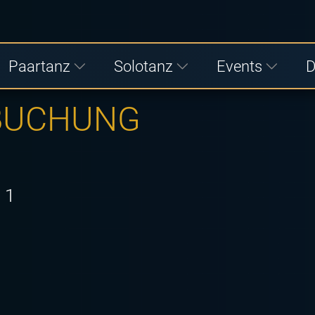
Paartanz
Solotanz
Events
D
 BUCHUNG
 1