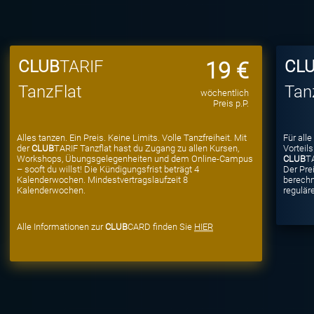
CLUB
TARIF
CL
19 €
TanzFlat
Tan
wöchentlich
Preis p.P.
Alles tanzen. Ein Preis. Keine Limits. Volle Tanzfreiheit. Mit
Für all
der
CLUB
TARIF Tanzflat hast du Zugang zu allen Kursen,
Vorteil
Workshops, Übungsgelegenheiten und dem Online-Campus
CLUB
TA
– sooft du willst! Die Kündigungsfrist beträgt 4
Der Pre
Kalenderwochen. Mindestvertragslaufzeit 8
berechn
Kalenderwochen.
reguläre
Alle Informationen zur
CLUB
CARD finden Sie
HIER