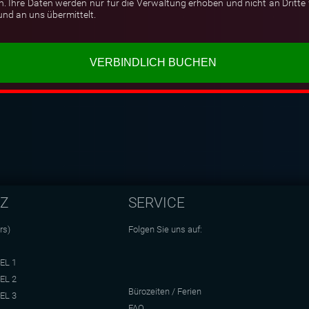
hre Daten werden nur für die Verwaltung erhoben und nicht an Dritte w
nd an uns übermittelt.
NZ
SERVICE
rs)
Folgen Sie uns auf:
EL 1
EL 2
Bürozeiten / Ferien
EL 3
FAQ