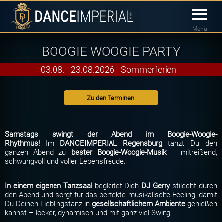
Menü
BOOGIE WOOGIE PARTY
03.08. - 23.08.2026 - Sommerferien
Zu den Terminen
Samstags swingt der Abend im Boogie-Woogie-
Rhythmus!
Im
DANCEIMPERIAL Regensburg
tanzt Du den
ganzen Abend zu
bester Boogie-Woogie-Musik
– mitreißend,
schwungvoll und voller Lebensfreude.
In einem eigenen Tanzsaal
begleitet Dich
DJ Gerry
stilecht durch
den Abend und sorgt für das perfekte musikalische Feeling, damit
Du Deinen Lieblingstanz in
gesellschaftlichem Ambiente
genießen
kannst – locker, dynamisch und mit ganz viel Swing.